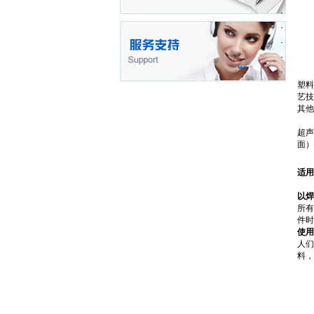
塑料
艺技
其他
超声
面）
适用
以焊
所有
件时
使用
人们
料，