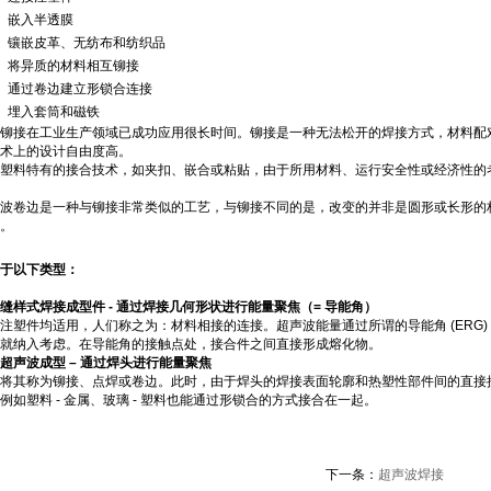
·
嵌入半透膜
·
镶嵌皮革、无纺布和纺织品
·
将异质的材料相互铆接
·
通过卷边建立形锁合连接
·
埋入套筒和磁铁
铆接在工业生产领域已成功应用很长时间。铆接是一种无法松开的焊接方式，材料配
术上的设计自由度高。
塑料特有的接合技术，如夹扣、嵌合或粘贴，由于所用材料、运行安全性或经济性的
波卷边是一种与铆接非常类似的工艺，与铆接不同的是，改变的并非是圆形或长形的
。
于以下类型：
缝样式焊接成型件
-
通过焊接几何形状进行能量聚焦（
=
导能角）
注塑件均适用，人们称之为：材料相接的连接。超声波能量通过所谓的导能角 (ERG
就纳入考虑。在导能角的接触点处，接合件之间直接形成熔化物。
超声波成型
–
通过焊头进行能量聚焦
将其称为铆接、点焊或卷边。此时，由于焊头的焊接表面轮廓和热塑性部件间的直接
例如塑料 - 金属、玻璃 - 塑料也能通过形锁合的方式接合在一起。
下一条：
超声波焊接