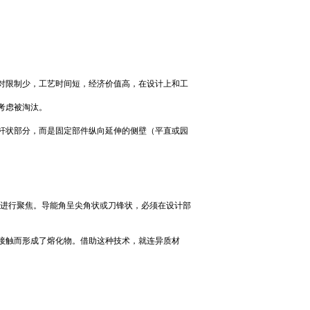
对限制少，工艺时间短，经济价值高，在设计上和工
考虑被淘汰。
杆状部分，而是固定部件纵向延伸的侧壁（平直或园
) 进行聚焦。导能角呈尖角状或刀锋状，必须在设计部
接触而形成了熔化物。借助这种技术，就连异质材