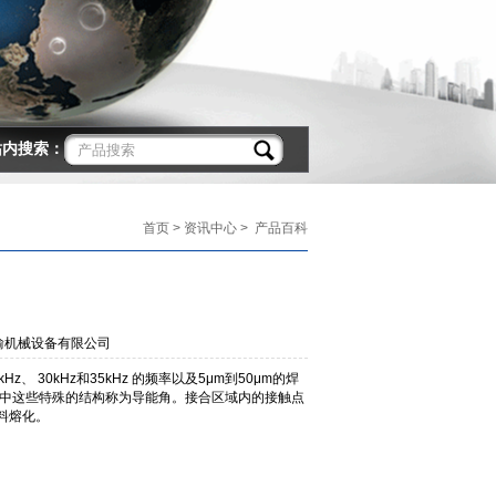
站内搜索：
首页
>
资讯中心
> 产品百科
渝机械设备有限公司
Hz、
30kHz和35kHz 的频率以及5μm到50μm的焊
件中这些特殊的结构称为导能角。接合区域内的接触点
料熔化。